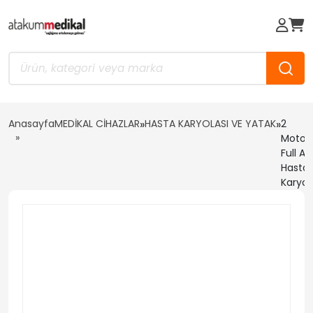
Anasayfa
MEDİKAL CİHAZLAR
»
HASTA KARYOLASI VE YATAK
»
2
Motorl
Full Ab
Hasta
Karyol