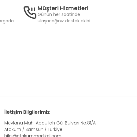
Müşteri Hizmetleri
Günün her saatinde
kargoda.
ulaşacağınız destek ekibi.
İletişim Bilgilerimiz
Mevlana Mah. Abdullah Gül Bulvarı No:81/A
Atakum / Samsun / Türkiye
bilgi@atakummedikal.com