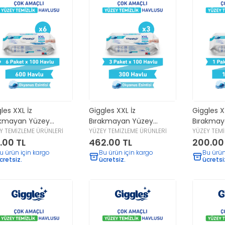
les XXL İz
Giggles XXL İz
Giggles X
akmayan Yüzey
Bırakmayan Yüzey
Bırakmay
zlik Havlusu -
Y TEMİZLEME ÜRÜNLERİ
Temizlik Havlusu -
YÜZEY TEMİZLEME ÜRÜNLERİ
Temizlik 
YÜZEY TEMİ
.00 TL
462.00 TL
200.00
anus Esintisi) 600
(Okyanus Esintisi) 300
(Okyanus 
rak
Yaprak
Yaprak
u ürün için kargo
Bu ürün için kargo
Bu ürün
cretsiz.
ücretsiz.
ücretsi