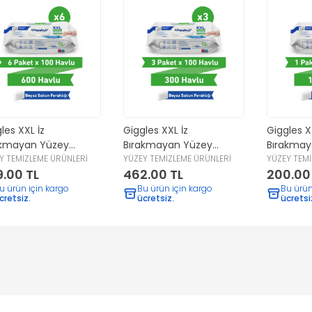
les XXL İz
Giggles XXL İz
Giggles X
akmayan Yüzey
Bırakmayan Yüzey
Bırakmay
zlik Havlusu -
Y TEMİZLEME ÜRÜNLERİ
Temizlik Havlusu -
YÜZEY TEMİZLEME ÜRÜNLERİ
Temizlik 
YÜZEY TEMİ
.00 TL
462.00 TL
200.00
az Sabun Ferahlığı)
(Beyaz Sabun Ferahlığı)
(Beyaz Sa
 Yaprak
300 Yaprak
100 Yapr
u ürün için kargo
Bu ürün için kargo
Bu ürün
cretsiz.
ücretsiz.
ücretsi