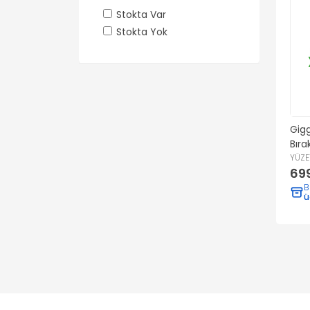
Stokta Var
Stokta Yok
Gigg
Bır
Temi
YÜZE
699
(Bey
600
B
ü