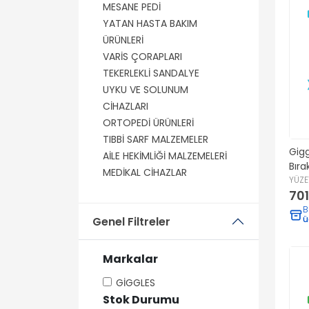
MESANE PEDİ
YATAN HASTA BAKIM
ÜRÜNLERİ
VARİS ÇORAPLARI
TEKERLEKLİ SANDALYE
UYKU VE SOLUNUM
CİHAZLARI
ORTOPEDİ ÜRÜNLERİ
TIBBİ SARF MALZEMELER
Gigg
AİLE HEKİMLİĞİ MALZEMELERİ
Bır
MEDİKAL CİHAZLAR
Temi
YÜZE
701
(Oky
Yap
B
ü
Genel Filtreler
Markalar
GİGGLES
Stok Durumu