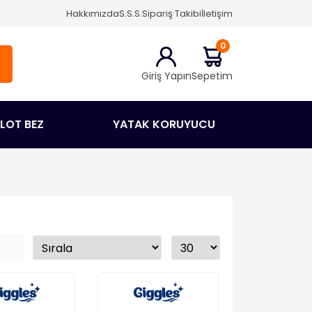
Hakkımızda
S.S.S.
Sipariş Takibi
İletişim
0
Giriş Yapın
Sepetim
ÜLOT BEZ
YATAK KORUYUCU