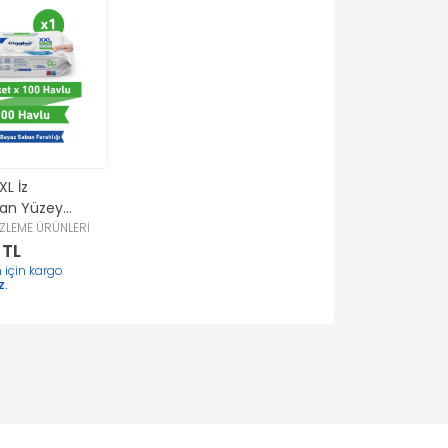
XL İz
an Yüzey
Havlusu -
ZLEME ÜRÜNLERİ
 TL
bun Ferahlığı)
ak
 için kargo
z.