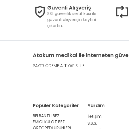
Güvenli Alışveriş
SSL güvenlik sertifikası ile
güvenli alışverişin keyfini
çıkartın.
Atakum medikal ile interneten güven
PAYTR ÖDEME ALT YAPISI İLE
Popüler Kategoriler
Yardım
BELBANTLI BEZ
İletişim
EMİCİ KÜLOT BEZ
S.S.S.
ORTOPEDİ ÜRÜNLERİ