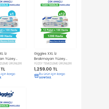
XL İz
Giggles XXL İz
an Yüzey
Bırakmayan Yüzey
Havlusu -
ZLEME ÜRÜNLERİ
Temizlik Havlusu -
YÜZEY TEMİZLEME ÜRÜNLERİ
 TL
1,259.00 TL
Esintisi) 100
(Beyaz Sabun Ferahlığı)
1200 Yaprak
 için kargo
Bu ürün için kargo
z.
ücretsiz.