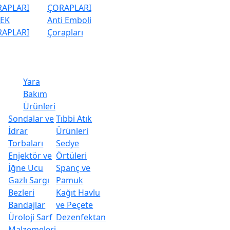
APLARI
ÇORAPLARI
KEK
Anti Emboli
APLARI
Çorapları
Yara
Bakım
Ürünleri
Sondalar ve
Tıbbi Atık
İdrar
Ürünleri
Torbaları
Sedye
Enjektör ve
Örtüleri
İğne Ucu
Spanç ve
Gazlı Sargı
Pamuk
Bezleri
Kağıt Havlu
Bandajlar
ve Peçete
Üroloji Sarf
Dezenfektan
Malzemeleri