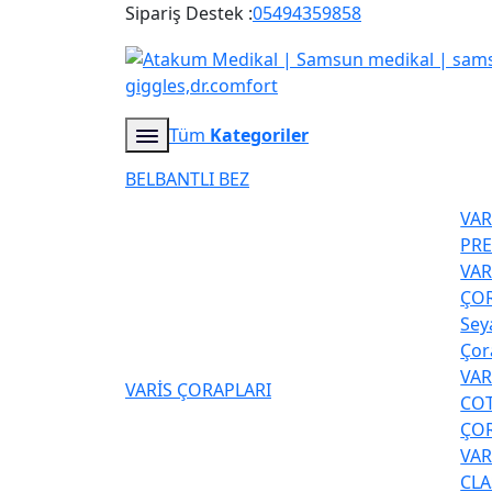
Sipariş Destek :
05494359858
Tüm
Kategoriler
BELBANTLI BEZ
VA
PR
VAR
ÇOR
Sey
Çor
VA
VARİS ÇORAPLARI
COT
ÇOR
VA
CLA