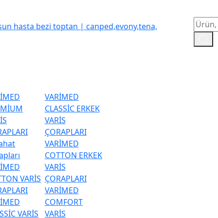
RİMED
VARİMED
EMİUM
CLASSİC ERKEK
İS
VARİS
APLARI
ÇORAPLARI
ahat
VARİMED
apları
COTTON ERKEK
RİMED
VARİS
TON VARİS
ÇORAPLARI
APLARI
VARİMED
RİMED
COMFORT
SSİC VARİS
VARİS