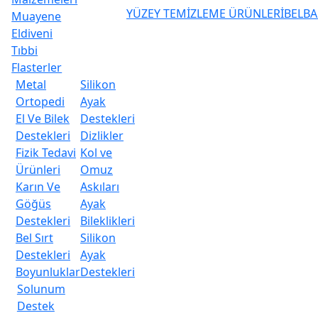
YÜZEY TEMİZLEME ÜRÜNLERİ
BELBA
Muayene
Eldiveni
Tıbbi
Flasterler
Metal
Silikon
Ortopedi
Ayak
El Ve Bilek
Destekleri
Destekleri
Dizlikler
Fizik Tedavi
Kol ve
Ürünleri
Omuz
Karın Ve
Askıları
Göğüs
Ayak
Destekleri
Bileklikleri
Bel Sırt
Silikon
Destekleri
Ayak
Boyunluklar
Destekleri
Solunum
Destek