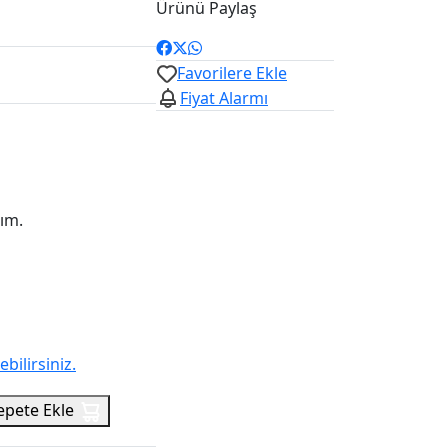
Ürünü Paylaş
Favorilere Ekle
Fiyat Alarmı
lım.
ilirsiniz.
epete Ekle