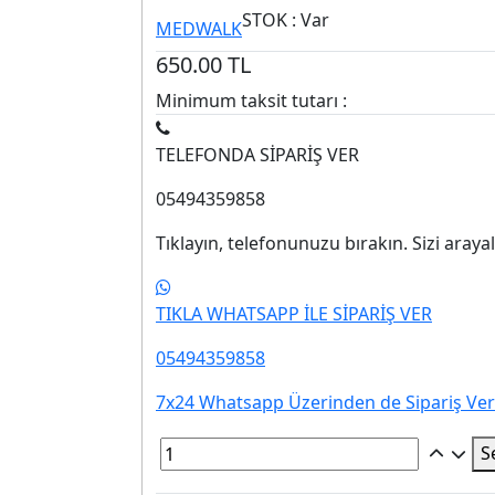
STOK : Var
MEDWALK
650.00
TL
Minimum taksit tutarı :
TELEFONDA SİPARİŞ VER
05494359858
Tıklayın, telefonunuzu bırakın. Sizi araya
TIKLA WHATSAPP İLE SİPARİŞ VER
05494359858
7x24 Whatsapp Üzerinden de Sipariş Vereb
S