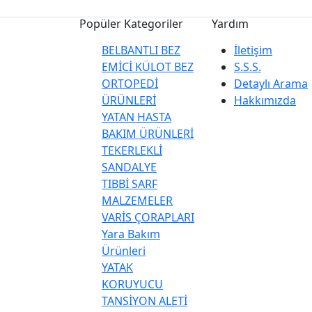
Popüler Kategoriler
Yardım
BELBANTLI BEZ
İletişim
EMİCİ KÜLOT BEZ
S.S.S.
ORTOPEDİ
Detaylı Arama
ÜRÜNLERİ
Hakkımızda
YATAN HASTA
BAKIM ÜRÜNLERİ
TEKERLEKLİ
SANDALYE
TIBBİ SARF
MALZEMELER
VARİS ÇORAPLARI
Yara Bakım
Ürünleri
YATAK
KORUYUCU
TANSİYON ALETİ