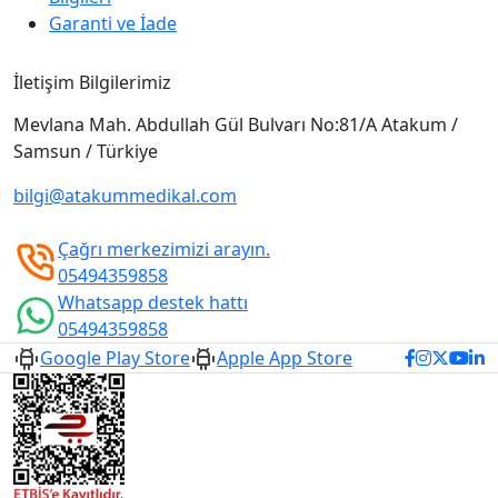
Garanti ve İade
İletişim Bilgilerimiz
Mevlana Mah. Abdullah Gül Bulvarı No:81/A Atakum /
Samsun / Türkiye
bilgi@atakummedikal.com
Çağrı merkezimizi arayın.
05494359858
Whatsapp destek hattı
05494359858
Google Play Store
Apple App Store