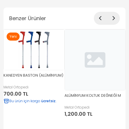
Benzer Ürünler
Yeni
KANEDYEN BASTON (ALÜMİNYUM)
Metal Ortopedi
700.00 TL
ALÜMİNYUM KOLTUK DEĞNEĞİ M
A
Bu ürün için kargo
ücretsiz.
Metal Ortopedi
M
1,200.00 TL
1