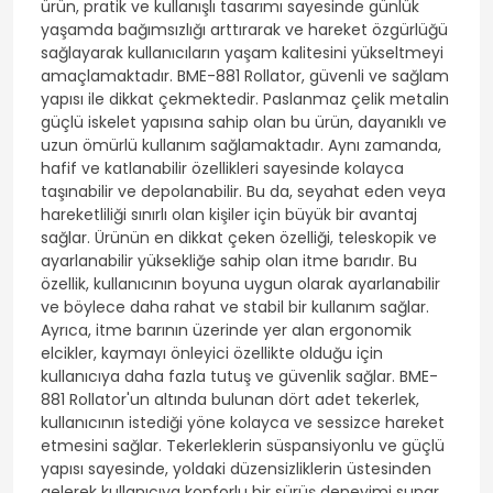
ürün, pratik ve kullanışlı tasarımı sayesinde günlük
yaşamda bağımsızlığı arttırarak ve hareket özgürlüğü
sağlayarak kullanıcıların yaşam kalitesini yükseltmeyi
amaçlamaktadır. BME-881 Rollator, güvenli ve sağlam
yapısı ile dikkat çekmektedir. Paslanmaz çelik metalin
güçlü iskelet yapısına sahip olan bu ürün, dayanıklı ve
uzun ömürlü kullanım sağlamaktadır. Aynı zamanda,
hafif ve katlanabilir özellikleri sayesinde kolayca
taşınabilir ve depolanabilir. Bu da, seyahat eden veya
hareketliliği sınırlı olan kişiler için büyük bir avantaj
sağlar. Ürünün en dikkat çeken özelliği, teleskopik ve
ayarlanabilir yüksekliğe sahip olan itme barıdır. Bu
özellik, kullanıcının boyuna uygun olarak ayarlanabilir
ve böylece daha rahat ve stabil bir kullanım sağlar.
Ayrıca, itme barının üzerinde yer alan ergonomik
elcikler, kaymayı önleyici özellikte olduğu için
kullanıcıya daha fazla tutuş ve güvenlik sağlar. BME-
881 Rollator'un altında bulunan dört adet tekerlek,
kullanıcının istediği yöne kolayca ve sessizce hareket
etmesini sağlar. Tekerleklerin süspansiyonlu ve güçlü
yapısı sayesinde, yoldaki düzensizliklerin üstesinden
gelerek kullanıcıya konforlu bir sürüş deneyimi sunar.