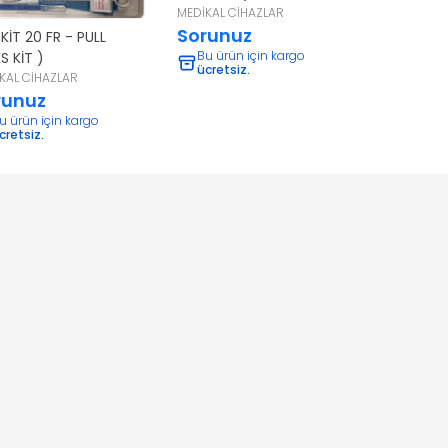
NO:18 KIRMIZI
MEDİKAL CİHAZLAR
Sorunuz
KİT 20 FR - PULL
Bu ürün için kargo
S KİT )
ücretsiz.
KAL CİHAZLAR
runuz
u ürün için kargo
cretsiz.