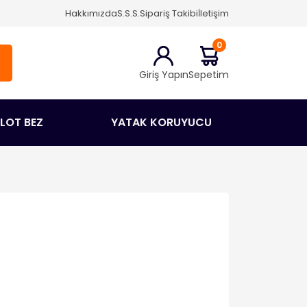
Hakkımızda
S.S.S.
Sipariş Takibi
İletişim
0
Giriş Yapın
Sepetim
ÜLOT BEZ
YATAK KORUYUCU