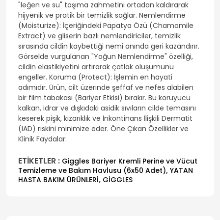
"leğen ve su" taşıma zahmetini ortadan kaldırarak
hijyenik ve pratik bir temizlik sağlar. Nemlendirme
(Moisturize): İçeriğindeki Papatya Özü (Chamomile
Extract) ve gliserin bazlı nemlendiriciler, temizlik
sırasında cildin kaybettiği nemi anında geri kazandırır.
Görselde vurgulanan "Yoğun Nemlendirme" özelliği,
cildin elastikiyetini artırarak çatlak oluşumunu
engeller. Koruma (Protect): İşlemin en hayati
adımıdır. Ürün, cilt üzerinde şeffaf ve nefes alabilen
bir film tabakası (Bariyer Etkisi) bırakır. Bu koruyucu
kalkan, idrar ve dışkıdaki asidik sıvıların cilde temasını
keserek pişik, kızarıklık ve İnkontinans İlişkili Dermatit
(IAD) riskini minimize eder. Öne Çıkan Özellikler ve
Klinik Faydalar:
ETİKETLER :
Giggles Bariyer Kremli Perine ve Vücut
,
Temizleme ve Bakım Havlusu (6x50 Adet)
YATAN
,
HASTA BAKIM ÜRÜNLERİ
GİGGLES