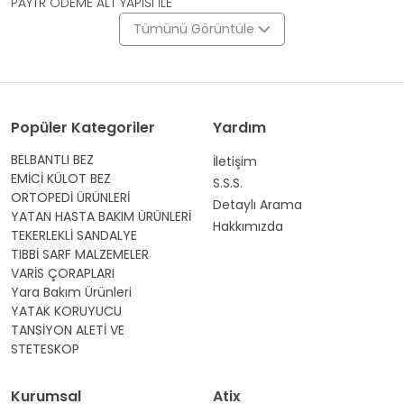
PAYTR ÖDEME ALT YAPISI İLE
Tümünü Görüntüle
Popüler Kategoriler
Yardım
BELBANTLI BEZ
İletişim
EMİCİ KÜLOT BEZ
S.S.S.
ORTOPEDİ ÜRÜNLERİ
Detaylı Arama
YATAN HASTA BAKIM ÜRÜNLERİ
Hakkımızda
TEKERLEKLİ SANDALYE
TIBBİ SARF MALZEMELER
VARİS ÇORAPLARI
Yara Bakım Ürünleri
YATAK KORUYUCU
TANSİYON ALETİ VE
STETESKOP
Kurumsal
Atix