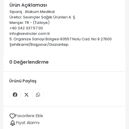
Ürün Açıklaması
Sipariş : Atakum Medikal
Üretici: Sevinçler Sağlık Ürünleri A. Ş.
Menşei: TR - (Türkiye)
+90 342 337 57 00
info@sevincler.com.tr
5. Organize Sanayi Bölgesi 83557 Nolu Cad. No:9 27600
Şehitkamil/Başpınar/Gaziantep
0 Değerlendirme
Ürünü Paylaş
Favorilere Ekle
Fiyat Alarmı