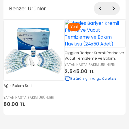
Benzer Ürünler
Yeni
lu
Giggles Bariyer Kremli Perine ve
G
Vücut Temizleme ve Bakım
V
Havlusu (24x50 Adet)
H
YATAN HASTA BAKIM ÜRÜNLERİ
Y
2,545.00 TL
1
Bu ürün için kargo
ücretsiz.
Ağız Bakım Seti
YATAN HASTA BAKIM ÜRÜNLERİ
80.00 TL