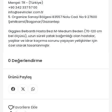
Menşei: TR - (Türkiye)
+90 342 337 57 00
info@sevincler.com.tr
5. Organize Sanayi Bölgesi 83557 Nolu Cad. No:9 27600
Şehitkamil/Başpınar/Gaziantep
Giggles Belbantlı Hasta Bezi M-Medium Beden (70-120 cm
bel ölçüsü), uzun süreli yatak bağımlılığı olan hastalar,
yaşlılar ve idrar kaçırma sorunu yaşayan yetişkinler için
özel olarak tasarlanmıştır.
0 Değerlendirme
Ürünü Paylaş
Favorilere Ekle