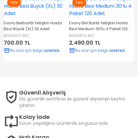
Yeni
Yeni
Evony Belbantlı Yetişkin Hasta
Evony Bel Bantlı Yetişkin Hasta
E
Bezi Büyük (XL) 30 Adet
Bezi Medium 30’lu 4 Paket 120
c
Adet
BELBANTLI BEZ
BELBANTLI BEZ
B
700.00 TL
2,490.00 TL
2
Bu ürün için kargo
ücretsiz.
Bu ürün için kargo
ücretsiz.
Güvenli Alışveriş
SSL güvenlik sertifikası ile güvenli alışverişin keyfini
çıkartın.
Kolay İade
Sorun yaşadğınız ürünlerde sorgusuz iade.
Hızlı Kargo