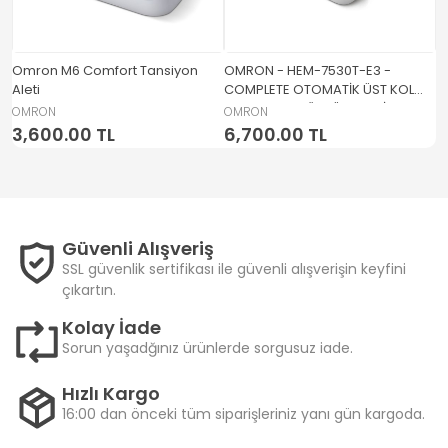
Tİ
Omron M6 Comfort Tansiyon
OMRON - HEM-7530T-E3 -
O
Aleti
COMPLETE OTOMATİK ÜST KOL
al
KAN BASINCI ÖLÇÜM ALETİ + EKG
OMRON
OMRON
O
3,600.00 TL
6,700.00 TL
2
Güvenli Alışveriş
SSL güvenlik sertifikası ile güvenli alışverişin keyfini
çıkartın.
Kolay İade
Sorun yaşadğınız ürünlerde sorgusuz iade.
Hızlı Kargo
16:00 dan önceki tüm siparişleriniz yanı gün kargoda.