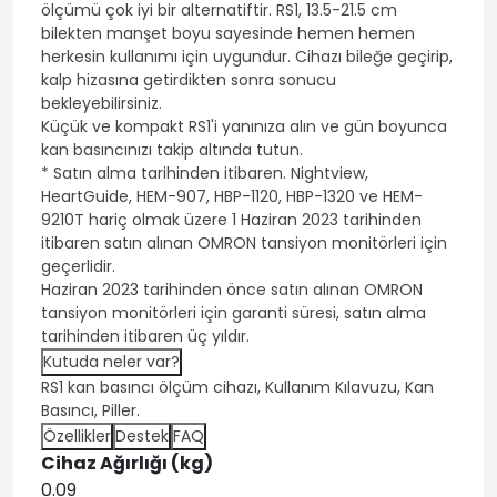
ölçümü çok iyi bir alternatiftir. RS1, 13.5-21.5 cm
bilekten manşet boyu sayesinde hemen hemen
herkesin kullanımı için uygundur. Cihazı bileğe geçirip,
kalp hizasına getirdikten sonra sonucu
bekleyebilirsiniz.
Küçük ve kompakt RS1'i yanınıza alın ve gün boyunca
kan basıncınızı takip altında tutun.
* Satın alma tarihinden itibaren. Nightview,
HeartGuide, HEM-907, HBP-1120, HBP-1320 ve HEM-
9210T hariç olmak üzere 1 Haziran 2023 tarihinden
itibaren satın alınan OMRON tansiyon monitörleri için
geçerlidir.
Haziran 2023 tarihinden önce satın alınan OMRON
tansiyon monitörleri için garanti süresi, satın alma
tarihinden itibaren üç yıldır.
Kutuda neler var?
RS1 kan basıncı ölçüm cihazı, Kullanım Kılavuzu, Kan
Basıncı, Piller.
Özellikler
Destek
FAQ
Cihaz Ağırlığı (kg)
0.09