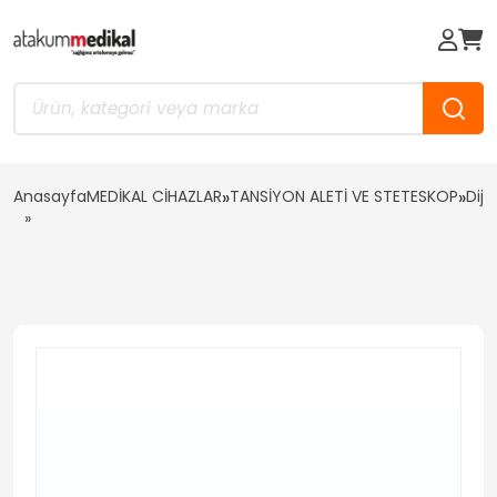
Anasayfa
MEDİKAL CİHAZLAR
»
TANSİYON ALETİ VE STETESKOP
»
Diji