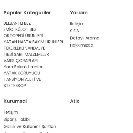
Popüler Kategoriler
Yardım
BELBANTLI BEZ
İletişim
EMİCİ KÜLOT BEZ
S.S.S.
ORTOPEDİ ÜRÜNLERİ
Detaylı Arama
YATAN HASTA BAKIM ÜRÜNLERİ
Hakkımızda
TEKERLEKLİ SANDALYE
TIBBİ SARF MALZEMELER
VARİS ÇORAPLARI
Yara Bakım Ürünleri
YATAK KORUYUCU
TANSİYON ALETİ VE
STETESKOP
Kurumsal
Atix
İletişim
Sipariş Takibi
Gizlilik ve Kullanım Şartları