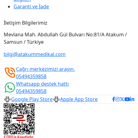
Garanti ve İade
İletişim Bilgilerimiz
Mevlana Mah. Abdullah Gül Bulvarı No:81/A Atakum /
Samsun / Türkiye
bilgi@atakummedikal.com
Çağrı merkezimizi arayın.
05494359858
Whatsapp destek hattı
05494359858
Google Play Store
Apple App Store