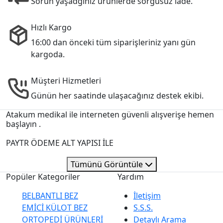
Sorun yaşadğınız ürünlerde sorgusuz iade.
Hızlı Kargo
16:00 dan önceki tüm siparişleriniz yanı gün
kargoda.
Müşteri Hizmetleri
Günün her saatinde ulaşacağınız destek ekibi.
Atakum medikal ile interneten güvenli alışverişe hemen
başlayın .
PAYTR ÖDEME ALT YAPISI İLE
Tümünü Görüntüle
Popüler Kategoriler
Yardım
BELBANTLI BEZ
İletişim
EMİCİ KÜLOT BEZ
S.S.S.
ORTOPEDİ ÜRÜNLERİ
Detaylı Arama