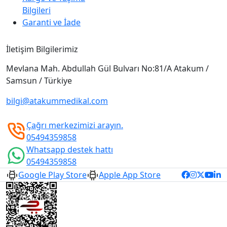
Bilgileri
Garanti ve İade
İletişim Bilgilerimiz
Mevlana Mah. Abdullah Gül Bulvarı No:81/A Atakum /
Samsun / Türkiye
bilgi@atakummedikal.com
Çağrı merkezimizi arayın.
05494359858
Whatsapp destek hattı
05494359858
Google Play Store
Apple App Store