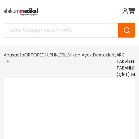
Anasayfa
ORTOPEDİ ÜRÜNLERİ
»
Silikon Ayak Destekleri
»
ARK
TAKVİYELİ
TABANLIK
(ÇİFT) M