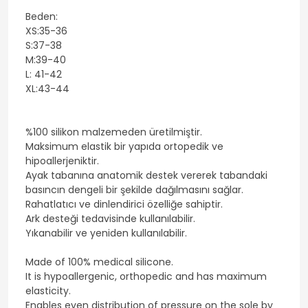
Beden:
XS:35-36
S:37-38
M:39-40
L: 41-42
XL:43-44
%100 silikon malzemeden üretilmiştir.
Maksimum elastik bir yapıda ortopedik ve
hipoallerjeniktir.
Ayak tabanına anatomik destek vererek tabandaki
basıncın dengeli bir şekilde dağılmasını sağlar.
Rahatlatıcı ve dinlendirici özelliğe sahiptir.
Ark desteği tedavisinde kullanılabilir.
Yıkanabilir ve yeniden kullanılabilir.
Made of 100% medical silicone.
It is hypoallergenic, orthopedic and has maximum
elasticity.
Enables even distribution of pressure on the sole by