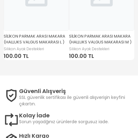
SİLİKON PARMAK ARASI MAKARA
SİLİKON PARMAK ARASI MAKARA
S
(HALLUKS VALGUS MAKARASI L )
(HALLUKS VALGUS MAKARASI M )
(
Silikon Ayak Destekleri
Silikon Ayak Destekleri
Si
100.00 TL
100.00 TL
1
Güvenli Alışveriş
SSL güvenlik sertifikası ile güvenli alışverişin keyfini
çıkartın.
Kolay İade
Sorun yaşadğınız ürünlerde sorgusuz iade.
Hızlı Kargo