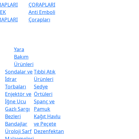
APLARI
ÇORAPLARI
KEK
Anti Emboli
APLARI
Çorapları
Yara
Bakım
Ürünleri
Sondalar ve
Tıbbi Atık
İdrar
Ürünleri
Torbaları
Sedye
Enjektör ve
Örtüleri
İğne Ucu
Spanç ve
Gazlı Sargı
Pamuk
Bezleri
Kağıt Havlu
Bandajlar
ve Peçete
Üroloji Sarf
Dezenfektan
Malzemeleri