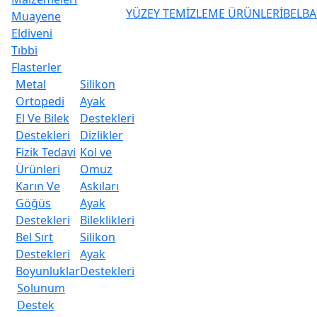
YÜZEY TEMİZLEME ÜRÜNLERİ
BELBA
Muayene
Eldiveni
Tıbbi
Flasterler
Metal
Silikon
Ortopedi
Ayak
El Ve Bilek
Destekleri
Destekleri
Dizlikler
Fizik Tedavi
Kol ve
Ürünleri
Omuz
Karın Ve
Askıları
Göğüs
Ayak
Destekleri
Bileklikleri
Bel Sırt
Silikon
Destekleri
Ayak
Boyunluklar
Destekleri
Solunum
Destek