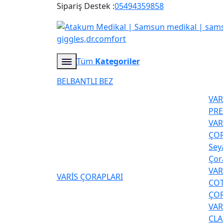
Sipariş Destek :
05494359858
Tüm
Kategoriler
BELBANTLI BEZ
VA
PR
VAR
ÇOR
Sey
Çor
VA
VARİS ÇORAPLARI
COT
ÇOR
VA
CLA