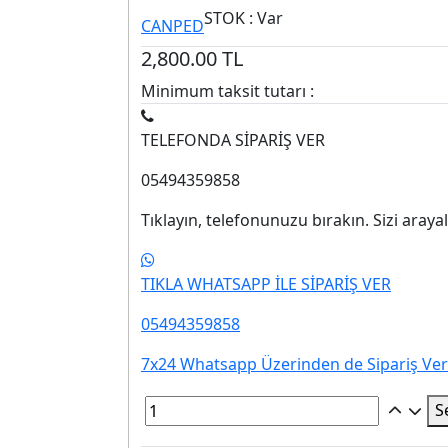
STOK : Var
CANPED
2,800.00
TL
Minimum taksit tutarı :
TELEFONDA SİPARİŞ VER
05494359858
Tıklayın, telefonunuzu bırakın. Sizi araya
TIKLA WHATSAPP İLE SİPARİŞ VER
05494359858
7x24 Whatsapp Üzerinden de Sipariş Vereb
S