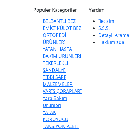
Popüler Kategoriler
Yardım
BELBANTLI BEZ
İletişim
EMİCİ KÜLOT BEZ
S.S.S.
ORTOPEDİ
Detaylı Arama
ÜRÜNLERİ
Hakkımızda
YATAN HASTA
BAKIM ÜRÜNLERİ
TEKERLEKLİ
SANDALYE
TIBBİ SARF
MALZEMELER
VARİS ÇORAPLARI
Yara Bakım
Ürünleri
YATAK
KORUYUCU
TANSİYON ALETİ