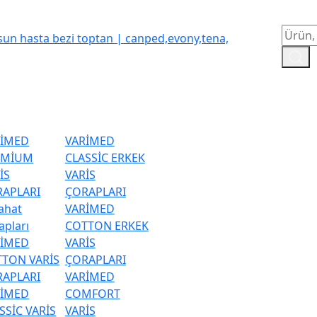
RİMED
VARİMED
EMİUM
CLASSİC ERKEK
İS
VARİS
APLARI
ÇORAPLARI
ahat
VARİMED
apları
COTTON ERKEK
RİMED
VARİS
TON VARİS
ÇORAPLARI
APLARI
VARİMED
RİMED
COMFORT
SSİC VARİS
VARİS