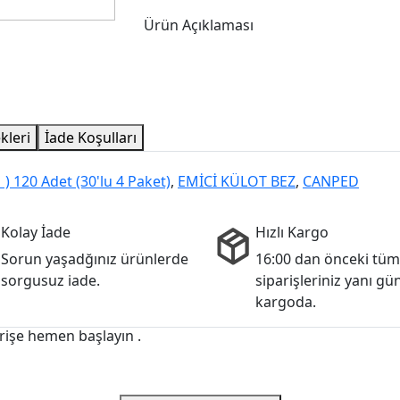
Ürün Açıklaması
kleri
İade Koşulları
 120 Adet (30'lu 4 Paket)
,
EMİCİ KÜLOT BEZ
,
CANPED
Kolay İade
Hızlı Kargo
Sorun yaşadğınız ürünlerde
16:00 dan önceki tüm
sorgusuz iade.
siparişleriniz yanı gü
kargoda.
rişe hemen başlayın .