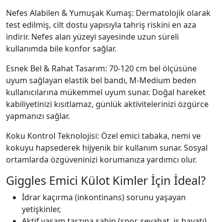
Nefes Alabilen & Yumuşak Kumaş: Dermatolojik olarak
test edilmiş, cilt dostu yapısıyla tahriş riskini en aza
indirir. Nefes alan yüzeyi sayesinde uzun süreli
kullanımda bile konfor sağlar.
Esnek Bel & Rahat Tasarım: 70-120 cm bel ölçüsüne
uyum sağlayan elastik bel bandı, M-Medium beden
kullanıcılarına mükemmel uyum sunar. Doğal hareket
kabiliyetinizi kısıtlamaz, günlük aktivitelerinizi özgürce
yapmanızı sağlar.
Koku Kontrol Teknolojisi: Özel emici tabaka, nemi ve
kokuyu hapsederek hijyenik bir kullanım sunar. Sosyal
ortamlarda özgüveninizi korumanıza yardımcı olur.
Giggles Emici Külot Kimler İçin İdeal?
İdrar kaçırma (inkontinans) sorunu yaşayan
yetişkinler,
Aktif yaşam tarzına sahip (spor, seyahat, iş hayatı),