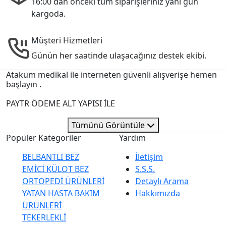
16:00 dan önceki tüm siparişleriniz yanı gün
kargoda.
Müşteri Hizmetleri
Günün her saatinde ulaşacağınız destek ekibi.
Atakum medikal ile interneten güvenli alışverişe hemen
başlayın .
PAYTR ÖDEME ALT YAPISI İLE
Tümünü Görüntüle
Popüler Kategoriler
Yardım
BELBANTLI BEZ
İletişim
EMİCİ KÜLOT BEZ
S.S.S.
ORTOPEDİ ÜRÜNLERİ
Detaylı Arama
YATAN HASTA BAKIM
Hakkımızda
ÜRÜNLERİ
TEKERLEKLİ