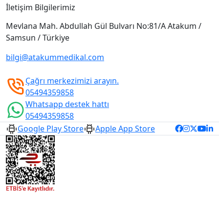
İletişim Bilgilerimiz
Mevlana Mah. Abdullah Gül Bulvarı No:81/A Atakum /
Samsun / Türkiye
bilgi@atakummedikal.com
Çağrı merkezimizi arayın.
05494359858
Whatsapp destek hattı
05494359858
Google Play Store
Apple App Store