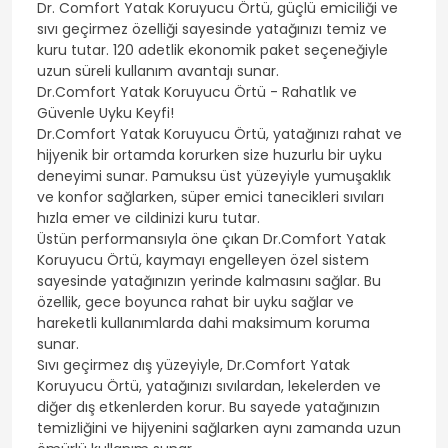
Dr. Comfort Yatak Koruyucu Örtü, güçlü emiciliği ve
sıvı geçirmez özelliği sayesinde yatağınızı temiz ve
kuru tutar. 120 adetlik ekonomik paket seçeneğiyle
uzun süreli kullanım avantajı sunar.
Dr.Comfort Yatak Koruyucu Örtü - Rahatlık ve
Güvenle Uyku Keyfi!
Dr.Comfort Yatak Koruyucu Örtü, yatağınızı rahat ve
hijyenik bir ortamda korurken size huzurlu bir uyku
deneyimi sunar. Pamuksu üst yüzeyiyle yumuşaklık
ve konfor sağlarken, süper emici tanecikleri sıvıları
hızla emer ve cildinizi kuru tutar.
Üstün performansıyla öne çıkan Dr.Comfort Yatak
Koruyucu Örtü, kaymayı engelleyen özel sistem
sayesinde yatağınızın yerinde kalmasını sağlar. Bu
özellik, gece boyunca rahat bir uyku sağlar ve
hareketli kullanımlarda dahi maksimum koruma
sunar.
Sıvı geçirmez dış yüzeyiyle, Dr.Comfort Yatak
Koruyucu Örtü, yatağınızı sıvılardan, lekelerden ve
diğer dış etkenlerden korur. Bu sayede yatağınızın
temizliğini ve hijyenini sağlarken aynı zamanda uzun