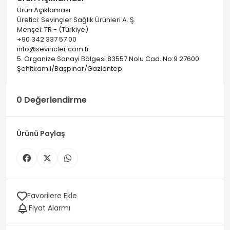
Ürün Açıklaması
Üretici: Sevinçler Sağlık Ürünleri A. Ş.
Menşei: TR - (Türkiye)
+90 342 337 57 00
info@sevincler.com.tr
5. Organize Sanayi Bölgesi 83557 Nolu Cad. No:9 27600
Şehitkamil/Başpınar/Gaziantep
0 Değerlendirme
Ürünü Paylaş
Favorilere Ekle
Fiyat Alarmı