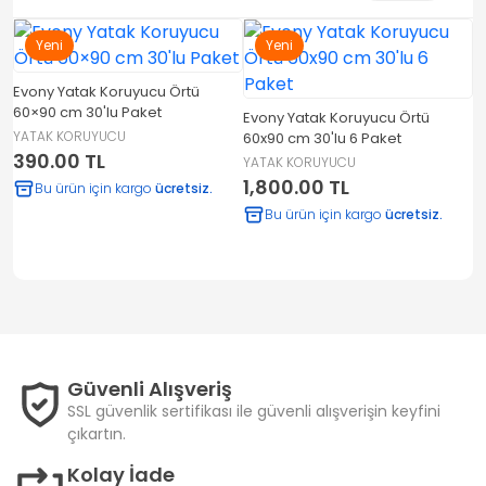
Yeni
Yeni
Evony Yatak Koruyucu Örtü
P
60×90 cm 30'lu Paket
Evony Yatak Koruyucu Örtü
YATAK KORUYUCU
Y
60x90 cm 30'lu 6 Paket
390.00 TL
9
YATAK KORUYUCU
1,800.00 TL
Bu ürün için kargo
ücretsiz.
u
Bu ürün için kargo
ücretsiz.
Güvenli Alışveriş
SSL güvenlik sertifikası ile güvenli alışverişin keyfini
çıkartın.
Kolay İade