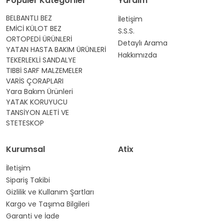
Popüler Kategoriler
Yardım
BELBANTLI BEZ
İletişim
EMİCİ KÜLOT BEZ
S.S.S.
ORTOPEDİ ÜRÜNLERİ
Detaylı Arama
YATAN HASTA BAKIM ÜRÜNLERİ
Hakkımızda
TEKERLEKLİ SANDALYE
TIBBİ SARF MALZEMELER
VARİS ÇORAPLARI
Yara Bakım Ürünleri
YATAK KORUYUCU
TANSİYON ALETİ VE
STETESKOP
Kurumsal
Atix
İletişim
Sipariş Takibi
Gizlilik ve Kullanım Şartları
Kargo ve Taşıma Bilgileri
Garanti ve İade