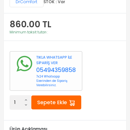
DrComfort
STOK : Var
860.00
TL
Minimum taksit tutarı :
TIKLA WHATSAPP İLE
SİPARİŞ VER
05494359858
7x24 Whatsapp
Üzerinden de Sipariş
Verebilirsiniz.
Sepete Ekle
Ürün Açıklaması