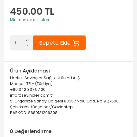
450.00
TL
Minimum taksit tutarı :
Sepete Ekle
Ürün Açıklaması
Üretici: Sevinçler Sağlık Ürünleri A. Ş.
Menşei: TR - (Türkiye)
+90 342 337 57 00
info@sevincler.com.tr
5. Organize Sanayi Bölgesi 83557 Nolu Cad. No:9 27600
Şehitkamil/Başpınar/Gaziantep
BARKOD: 8680131206308
0 Değerlendirme