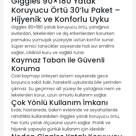
Giggles 90×180 Yatak
Koruyucu Örtü 30’lu Paket –
Hijyenik ve Konforlu Uyku
Giggles 90×180 yatak koruyucu örtü, yatağınızı
sıvılardan, lekelerden ve dış etkenlerden korurken
pamuksu yumuşak yüzeyiyle üstün konfor sunar.
Süper emici tanecikler sayesinde hızlı sıvı emilimi
sağlar, cildinizi kuru ve sağlıklı tutar.
Kaymaz Taban ile Güvenli
Koruma
Özel kaymayı önleyen sistem sayesinde gece
boyunca sabit kalır, hareketli uykularda bile yerinden
çıkmaz. Su geçirmez alt yüzeyi ile yatağınızı nem ve
lekelerden korur, uzun ömürlü kullanım sağlar.
Çok Yönlü Kullanım İmkanı
Evde, hastanede, bakım evlerinde ve seyahatlerde
rahatlıkla kullanılabilen Giggles yatak koruyucu örtü,
her türlü yatak ölçüsüne uyum sağlar. Pratik ve
hijyenik yapısıyla günlük kullanım için idealdir.