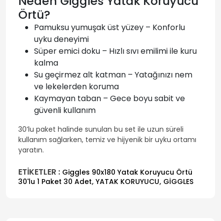
Neden Giggles Yatak Koruyucu
Örtü?
Pamuksu yumuşak üst yüzey – Konforlu
uyku deneyimi
Süper emici doku – Hızlı sıvı emilimi ile kuru
kalma
Su geçirmez alt katman – Yatağınızı nem
ve lekelerden koruma
Kaymayan taban – Gece boyu sabit ve
güvenli kullanım
30’lu paket halinde sunulan bu set ile uzun süreli
kullanım sağlarken, temiz ve hijyenik bir uyku ortamı
yaratın.
ETİKETLER :
Giggles 90x180 Yatak Koruyucu Örtü
,
,
30'lu 1 Paket 30 Adet
YATAK KORUYUCU
GİGGLES