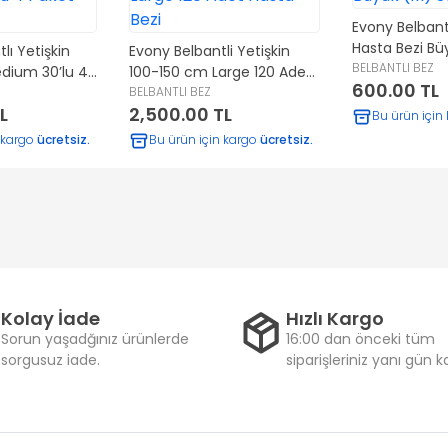
Evony Belbantl
Hasta Bezi Bü
lı Yetişkin
Evony Belbantli Yetişkin
Adet
BELBANTLI BEZ
edium 30’lu 4
100-150 cm Large 120 Adet
600.00 TL
t
Hasta Bezi
BELBANTLI BEZ
L
2,500.00 TL
Bu ürün için
 kargo
ücretsiz.
Bu ürün için kargo
ücretsiz.
Kolay İade
Hızlı Kargo
Sorun yaşadğınız ürünlerde
16:00 dan önceki tüm
sorgusuz iade.
siparişleriniz yanı gün 