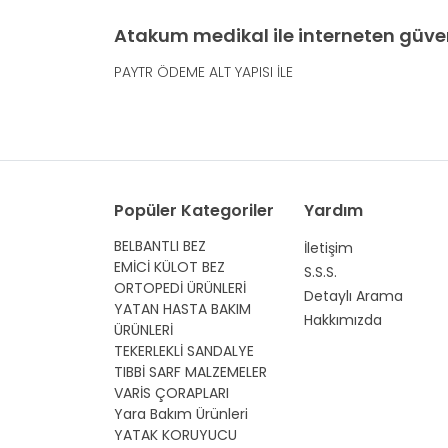
Atakum medikal ile interneten güven
PAYTR ÖDEME ALT YAPISI İLE
Popüler Kategoriler
Yardım
BELBANTLI BEZ
İletişim
EMİCİ KÜLOT BEZ
S.S.S.
ORTOPEDİ ÜRÜNLERİ
Detaylı Arama
YATAN HASTA BAKIM
Hakkımızda
ÜRÜNLERİ
TEKERLEKLİ SANDALYE
TIBBİ SARF MALZEMELER
VARİS ÇORAPLARI
Yara Bakım Ürünleri
YATAK KORUYUCU