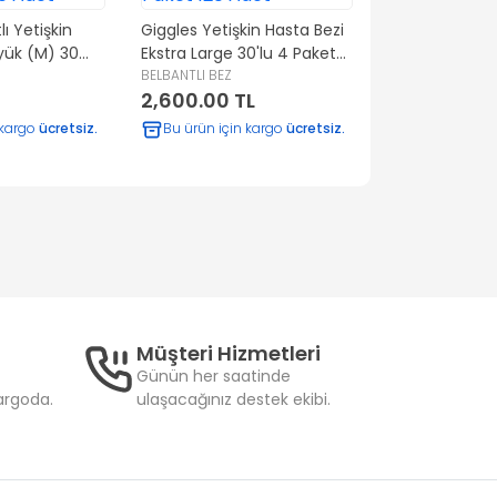
ı Yetişkin
Giggles Yetişkin Hasta Bezi
Giggles Yetişk
yük (M) 30
Ekstra Large 30'lu 4 Paket
Ekstra Large 3
120 Adet
BELBANTLI BEZ
90 Adet
BELBANTLI BEZ
2,600.00 TL
2,000.00 T
 kargo
ücretsiz.
Bu ürün için kargo
ücretsiz.
Bu ürün için
Müşteri Hizmetleri
Günün her saatinde
kargoda.
ulaşacağınız destek ekibi.