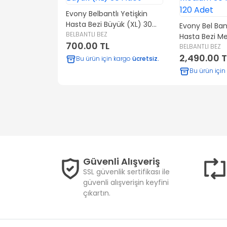
l Yetişkin
Evony Belbantlı Yetişkin
0 Adet
Hasta Bezi Büyük (XL) 30
Evony Bel Bant
Adet
BELBANTLI BEZ
Hasta Bezi M
700.00 TL
Paket 120 Ade
BELBANTLI BEZ
2,490.00 T
 kargo
ücretsiz.
Bu ürün için kargo
ücretsiz.
Bu ürün için
Güvenli Alışveriş
SSL güvenlik sertifikası ile
güvenli alışverişin keyfini
çıkartın.