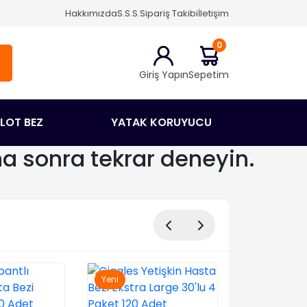
Hakkımızda
S.S.S.
Sipariş Takibi
İletişim
0
Giriş Yapın
Sepetim
ÜLOT BEZ
YATAK KORUYUCU
ha sonra tekrar deneyin.
Yeni
Yeni