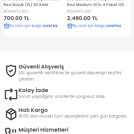
Bezi Büyük (XL) 30 Adet
Bezi Medium 30’lu 4 Paket 120
c
Adet
BELBANTLI BEZ
BELBANTLI BEZ
B
700.00 TL
2,490.00 TL
2
Bu ürün için kargo
ücretsiz.
Bu ürün için kargo
ücretsiz.
Güvenli Alışveriş
SSL güvenlik sertifikası ile güvenli alışverişin keyfini
çıkartın.
Kolay İade
Sorun yaşadğınız ürünlerde sorgusuz iade.
Hızlı Kargo
16:00 dan önceki tüm siparişleriniz yanı gün kargoda.
Müşteri Hizmetleri