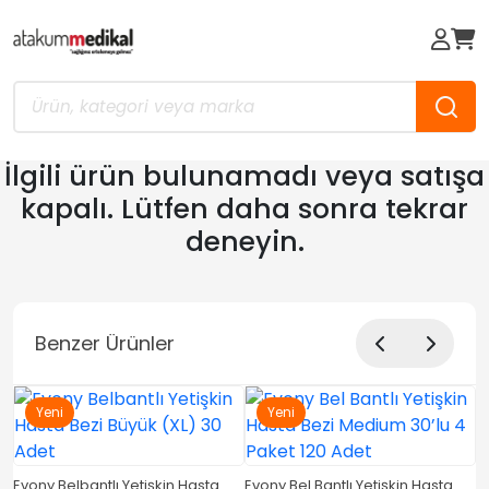
İlgili ürün bulunamadı veya satışa
kapalı. Lütfen daha sonra tekrar
deneyin.
Benzer Ürünler
Yeni
Yeni
Evony Belbantlı Yetişkin Hasta
Evony Bel Bantlı Yetişkin Hasta
E