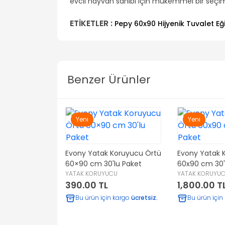
evcil hayvan sahibi için mükemmel bir seçi
ETİKETLER :
Pepy 60x90 Hijyenik Tuvalet Eğ
Benzer Ürünler
Yeni
Yeni
Evony Yatak Koruyucu Örtü
Evony Yatak 
60×90 cm 30'lu Paket
60x90 cm 30'
YATAK KORUYUCU
YATAK KORUYU
e Pepy 60X90
390.00 TL
1,800.00 T
uvalet Eğitim
Paket 120 Adet
CU
Bu ürün için kargo
ücretsiz.
Bu ürün için
pek Çiş Pedi
 kargo
ücretsiz.