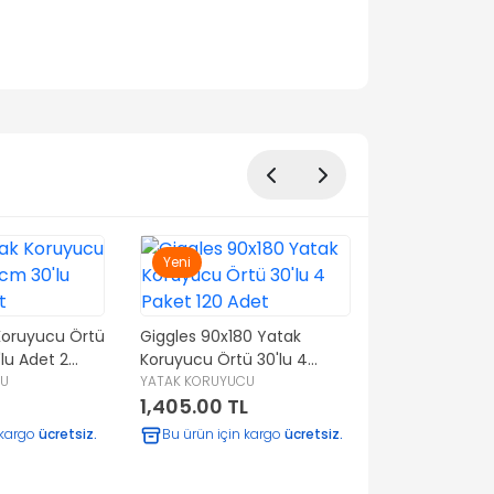
Yeni
Yeni
Koruyucu Örtü
Giggles 90x180 Yatak
Giggles 90x18
lu Adet 2
Koruyucu Örtü 30'lu 4
Koruyucu Örtü
CU
Paket 120 Adet
YATAK KORUYUCU
Paket 90 Adet
YATAK KORUYUC
1,405.00 TL
1,082.00 TL
 kargo
ücretsiz.
Bu ürün için kargo
ücretsiz.
Bu ürün için 