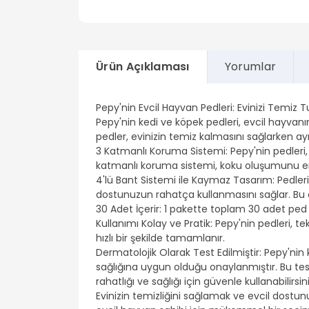
Ürün Açıklaması
Yorumlar
Pepy'nin Evcil Hayvan Pedleri: Evinizi Temiz 
Pepy'nin kedi ve köpek pedleri, evcil hayvan
pedler, evinizin temiz kalmasını sağlarken
3 Katmanlı Koruma Sistemi: Pepy'nin pedleri,
katmanlı koruma sistemi, koku oluşumunu eng
4'lü Bant Sistemi ile Kaymaz Tasarım: Pedleri
dostunuzun rahatça kullanmasını sağlar. Bu öze
30 Adet İçerir: 1 pakette toplam 30 adet ped b
Kullanımı Kolay ve Pratik: Pepy'nin pedleri, tek
hızlı bir şekilde tamamlanır.
Dermatolojik Olarak Test Edilmiştir: Pepy'nin
sağlığına uygun olduğu onaylanmıştır. Bu test
rahatlığı ve sağlığı için güvenle kullanabilirsini
Evinizin temizliğini sağlamak ve evcil dostu