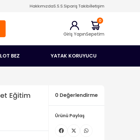
Hakkımızda
S.S.S.
Sipariş Takibi
İletişim
0
Giriş Yapın
Sepetim
ÜLOT BEZ
YATAK KORUYUCU
et Eğitim
0 Değerlendirme
Ürünü Paylaş