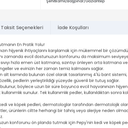
Şehitkamil/Başpınar/Gaziantep
Taksit Seçenekleri
İade Koşulları
Tutmanın En Pratik Yolu!
ınızın hijyenik ihtiyaçlarını karşılamak için mükemmel bir çözümdü
 aynı zamanda evcil dostunuzun konforunu da maksimum seviyeye 
 sıvıyı hızla emen üst katmana, sızıntıyı önleyen orta katmana ve
eller ve evinizin her zaman temiz kalmasını sağlar.
n alt kısmında bulunan özel olarak tasarlanmış 4'lü bant sistemi,
llik, pedlerin yerleştirildiği yüzeyde güvenli bir tutuş sağlar.
ulunur, böylece uzun bir süre boyunca evcil hayvanınızın hijyen iht
 kullanımlık sunulur. Tek kullanımlık pedler, kullanıldıktan sonra kol
 kedi ve köpek pedleri, dermatologlar tarafından dermatolojik olara
ler, ürünlerin ciltte herhangi bir tahriş veya alerjiye neden olm
z.
nuzun konforunu ön planda tutmak için Pepy'nin kedi ve köpek pedl