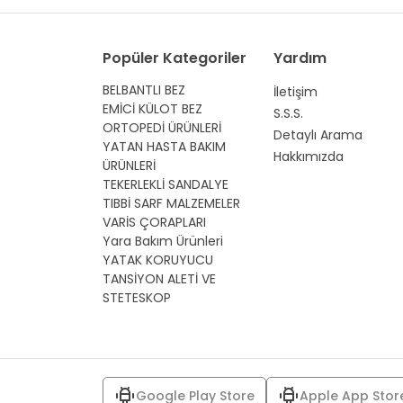
Popüler Kategoriler
Yardım
BELBANTLI BEZ
İletişim
EMİCİ KÜLOT BEZ
S.S.S.
ORTOPEDİ ÜRÜNLERİ
Detaylı Arama
YATAN HASTA BAKIM
Hakkımızda
ÜRÜNLERİ
TEKERLEKLİ SANDALYE
TIBBİ SARF MALZEMELER
VARİS ÇORAPLARI
Yara Bakım Ürünleri
YATAK KORUYUCU
TANSİYON ALETİ VE
STETESKOP
Google Play Store
Apple App Stor