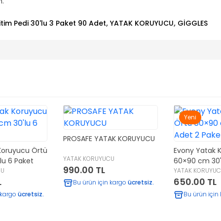
m.
,
,
itim Pedi 30'lu 3 Paket 90 Adet
YATAK KORUYUCU
GİGGLES
Yeni
PROSAFE YATAK KORUYUCU
Koruyucu Örtü
Evony Yatak 
YATAK KORUYUCU
lu 6 Paket
60×90 cm 30'
990.00 TL
CU
Paket
YATAK KORUYU
L
650.00 TL
Bu ürün için kargo
ücretsiz.
 kargo
ücretsiz.
Bu ürün için