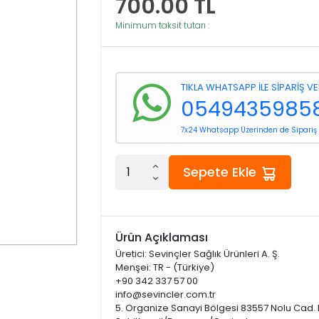
700.00
TL
Minimum taksit tutarı :
TIKLA WHATSAPP İLE SİPARİŞ V
0549435985
7x24 Whatsapp Üzerinden de Sipariş V
Sepete Ekle
Ürün Açıklaması
Üretici: Sevinçler Sağlık Ürünleri A. Ş.
Menşei: TR - (Türkiye)
+90 342 337 57 00
info@sevincler.com.tr
5. Organize Sanayi Bölgesi 83557 Nolu Cad.