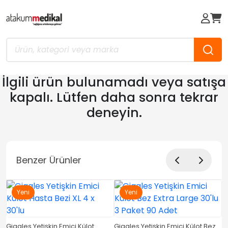
İlgili ürün bulunamadı veya satışa
kapalı. Lütfen daha sonra tekrar
deneyin.
Benzer Ürünler
Yeni
Yeni
Giggles Yetişkin Emici Külot
Giggles Yetişkin Emici Külot Bez
G