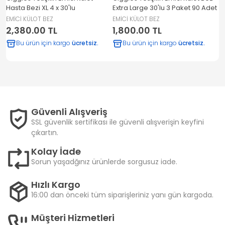
Hasta Bezi XL 4 x 30'lu
Extra Large 30'lu 3 Paket 90 Adet
E
EMİCİ KÜLOT BEZ
EMİCİ KÜLOT BEZ
E
2,380.00 TL
1,800.00 TL
1
Bu ürün için kargo
ücretsiz.
Bu ürün için kargo
ücretsiz.
Güvenli Alışveriş
SSL güvenlik sertifikası ile güvenli alışverişin keyfini
çıkartın.
Kolay İade
Sorun yaşadğınız ürünlerde sorgusuz iade.
Hızlı Kargo
16:00 dan önceki tüm siparişleriniz yanı gün kargoda.
Müşteri Hizmetleri